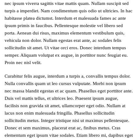
nec ipsum viverra sagittis vitae mattis quam. Nullam suscipit sed
turpis a imperdiet. Nam condimentum quis odio ut ultricies. In hac
habitasse platea dictumst. Interdum et malesuada fames ac ante
ipsum primis in faucibus. Pellentesque molestie vel libero sed
porta. Aenean dui risus, maximus elementum vestibulum quis,
vehicula non dolor. Nullam egestas erat ante, ac sodales felis
sollicitudin sit amet. Ut vitae orci eros. Donec interdum tempus
semper. Aliquam volutpat ex augue, in porttitor nunc feugiat eu.
Proin nec nisl velit.
Curabitur felis augue, interdum a turpis a, convallis tempus dolor.
Nulla convallis quam ut leo cursus vulputate. Morbi non ipsum
nec massa blandit egestas et ac quam. Phasellus eget porttitor ante.
Duis vel mattis tellus, et ultrices leo. Praesent ipsum augue,
facilisis non gravida sit amet, ullamcorper eget odio. Nullam at
lacus non enim malesuada fringilla. Phasellus sollicitudin
sollicitudin metus. Integer tristique nisi ut maximus pellentesque.
Donec et sem maximus, placerat erat ac, finibus metus. Cras
elementum eget ipsum vitae sodales. Etiam libero mi, dapibus eget