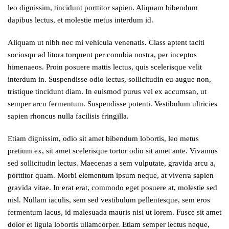
leo dignissim, tincidunt porttitor sapien. Aliquam bibendum
dapibus lectus, et molestie metus interdum id.
Aliquam ut nibh nec mi vehicula venenatis. Class aptent taciti
sociosqu ad litora torquent per conubia nostra, per inceptos
himenaeos. Proin posuere mattis lectus, quis scelerisque velit
interdum in. Suspendisse odio lectus, sollicitudin eu augue non,
tristique tincidunt diam. In euismod purus vel ex accumsan, ut
semper arcu fermentum. Suspendisse potenti. Vestibulum ultricies
sapien rhoncus nulla facilisis fringilla.
Etiam dignissim, odio sit amet bibendum lobortis, leo metus
pretium ex, sit amet scelerisque tortor odio sit amet ante. Vivamus
sed sollicitudin lectus. Maecenas a sem vulputate, gravida arcu a,
porttitor quam. Morbi elementum ipsum neque, at viverra sapien
gravida vitae. In erat erat, commodo eget posuere at, molestie sed
nisl. Nullam iaculis, sem sed vestibulum pellentesque, sem eros
fermentum lacus, id malesuada mauris nisi ut lorem. Fusce sit amet
dolor et ligula lobortis ullamcorper. Etiam semper lectus neque,