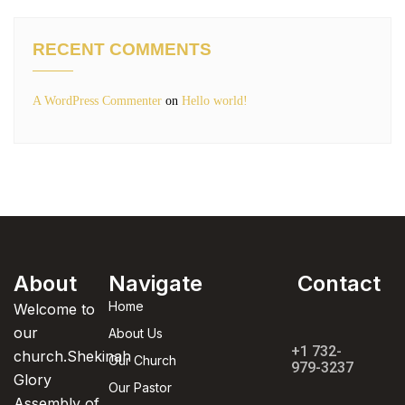
RECENT COMMENTS
A WordPress Commenter
on
Hello world!
About
Navigate
Contact
Home
Welcome to
our
About Us
+1 732-
church.Shekinah
Our Church
979-3237
Glory
Our Pastor
Assembly of